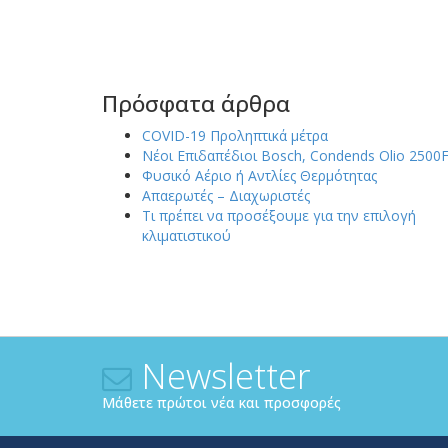
Πρόσφατα άρθρα
COVID-19 Προληπτικά μέτρα
Νέοι Επιδαπέδιοι Bosch, Condends Olio 2500
Φυσικό Αέριο ή Αντλίες Θερμότητας
Απαερωτές – Διαχωριστές
Τι πρέπει να προσέξουμε για την επιλογή
κλιματιστικού
Newsletter
Μάθετε πρώτοι νέα και προσφορές