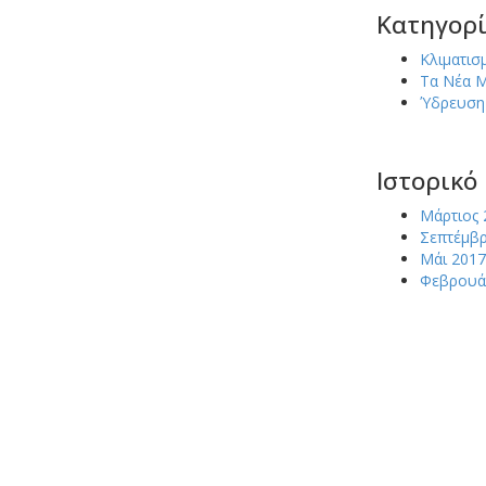
Kατηγορί
Κλιματισ
Τα Νέα 
Ύδρευση
Ιστορικό
Μάρτιος 
Σεπτέμβρ
Μάι 2017
Φεβρουά