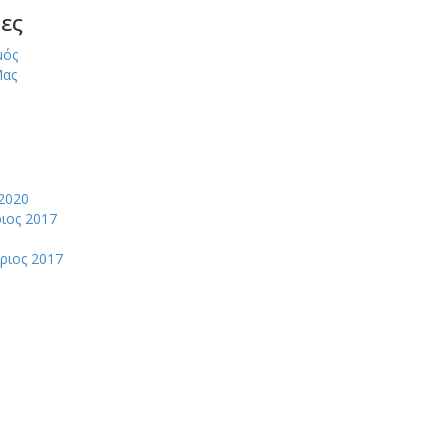
ες
μός
Μας
2020
ιος 2017
ριος 2017